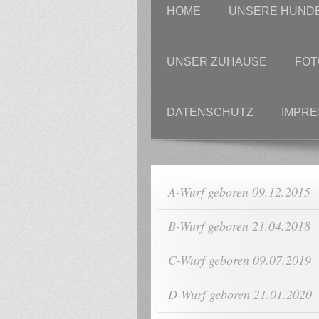
HOME
UNSERE HUND
UNSER ZUHAUSE
FOT
DATENSCHUTZ
IMPR
A-Wurf geboren 09.12.2015
B-Wurf geboren 21.04.2018
C-Wurf geboren 09.07.2019
D-Wurf geboren 21.01.2020