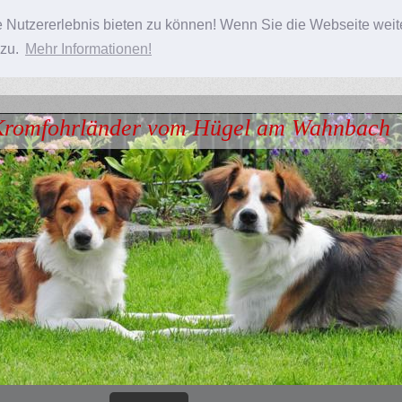
 Nutzererlebnis bieten zu können! Wenn Sie die Webseite weit
 zu.
Mehr Informationen!
romfohrländer vom Hügel am Wahnbach