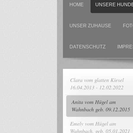
HOME
UNSERE HUND
UNSER ZUHAUSE
FOT
DATENSCHUTZ
IMPR
Clara vom glatten Kiesel
16.04.2013 - 12.02.2022
Anita vom Hügel am
Wahnbach geb. 09.12.2015
Emely vom Hügel am
Wahnbach, geb. 05.01.2021